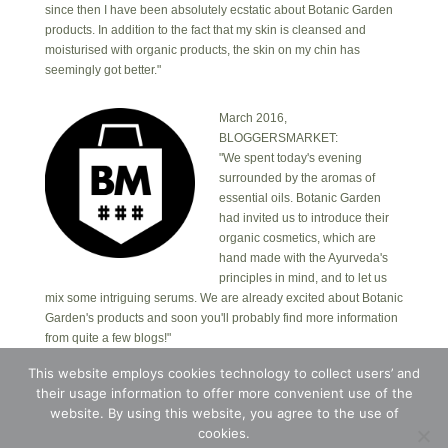
since then I have been absolutely ecstatic about Botanic Garden
products. In addition to the fact that my skin is cleansed and
moisturised with organic products, the skin on my chin has
seemingly got better."
March 2016,
BLOGGERSMARKET:
"We spent today's evening
surrounded by the aromas of
essential oils. Botanic Garden
had invited us to introduce their
organic cosmetics, which are
hand made with the Ayurveda's
principles in mind, and to let us
mix some intriguing serums. We are already excited about Botanic
Garden's products and soon you'll probably find more information
from quite a few blogs!"
This website employs cookies technology to collect users’ and
their usage information to offer more convenient use of the
Copyright © 2026 · Botanic Garden OÜ · Ankru tn
8, studio 1, 11713, Tallinn, Estonia.
website. By using this website, you agree to the use of
Copyright © 2026 ·
Blossom Theme
on
Genesis
cookies.
Framework
·
WordPress
·
Log in