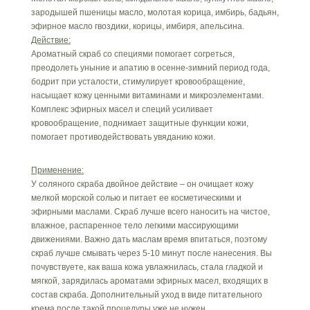
зародышей пшеницы масло, молотая корица, имбирь, бадьян,
эфирное масло гвоздики, корицы, имбиря, апельсина.
Действие:
Ароматный скраб со специями помогает согреться,
преодолеть уныние и апатию в осенне‑зимний период года,
бодрит при усталости, стимулирует кровообращение,
насыщает кожу ценными витаминами и микроэлементами.
Комплекс эфирных масел и специй усиливает
кровообращение, поднимает защитные функции кожи,
помогает противодействовать увяданию кожи.
Применение:
У соляного скраба двойное действие – он очищает кожу
мелкой морской солью и питает ее косметическими и
эфирными маслами. Скраб лучше всего наносить на чистое,
влажное, распаренное тело легкими массирующими
движениями. Важно дать маслам время впитаться, поэтому
скраб лучше смывать через 5-10 минут после нанесения. Вы
почувствуете, как ваша кожа увлажнилась, стала гладкой и
мягкой, зарядилась ароматами эфирных масел, входящих в
состав скраба. Дополнительный уход в виде питательного
крема после такой процедуры уже не нужен.