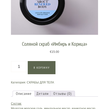
Соляной скраб «Имбирь и Корица»
€
15.00
Количество
В КОРЗИНУ
товара
Соляной
скраб
Категория:
СКРАБЫ ДЛЯ ТЕЛА
«Имбирь
и
Корица»
Описание
Детали
Отзывы (0)
Состав:
Молотая морская соль, миндальное масло, кунжутное масло,